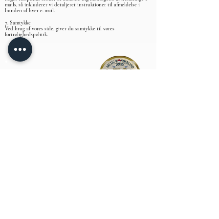
mails, så inkluderer vi detaljeret instruktioner til afmeldelse i
bunden af hver e-mail.
7. Samtykke
Ved brug af vores side, giver du samtykke til vores
fortrolighedspolitik.
Home
Hotel Angmagssalik
Hotel Kulusuk
Webcam
Tours
How to get here
GreenlandCopter
Get inspired
Links
Job
Privacy policy
Arctic Wonderland Tours ltd. A/S​​
INFO@ARCTICWONDER.COM