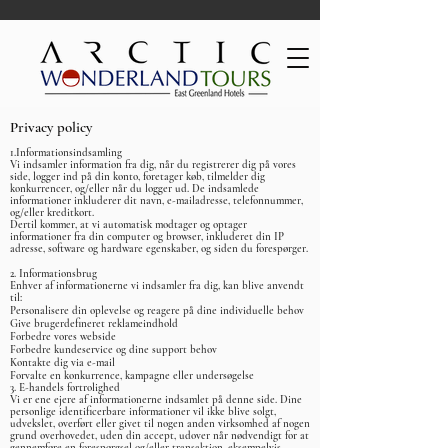
Privacy policy
1.Informationsindsamling
Vi indsamler information fra dig, når du registrerer dig på vores
side, logger ind på din konto, foretager køb, tilmelder dig
konkurrencer, og/eller når du logger ud. De indsamlede
informationer inkluderer dit navn, e-mailadresse, telefonnummer,
og/eller kreditkort.
Dertil kommer, at vi automatisk modtager og optager
informationer fra din computer og browser, inkluderet din IP
adresse, software og hardware egenskaber, og siden du forespørger.
2. Informationsbrug
Enhver af informationerne vi indsamler fra dig, kan blive anvendt
til:
Personalisere din oplevelse og reagere på dine individuelle behov
Give brugerdefineret reklameindhold
Forbedre vores webside
Forbedre kundeservice og dine support behov
Kontakte dig via e-mail
Forvalte en konkurrence, kampagne eller undersøgelse
3. E-handels fortrolighed
Vi er ene ejere af informationerne indsamlet på denne side. Dine
personlige identificerbare informationer vil ikke blive solgt,
udvekslet, overført eller givet til nogen anden virksomhed af nogen
grund overhovedet, uden din accept, udover når nødvendigt for at
gennemføre en forespørgsel og/eller transaktion, eksempelvis