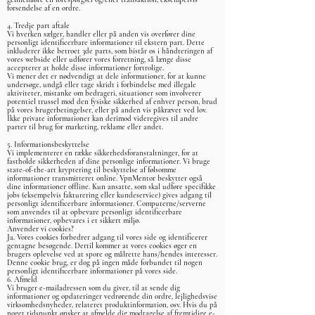
forsendelse af en ordre.
4. Tredje part aftale
Vi hverken sælger, handler eller på anden vis overfører dine
personligt identificerbare informationer til ekstern part. Dette
inkluderer ikke betroet 3de parts, som bistår os i håndteringen af
vores webside eller udfører vores forretning, så længe disse
accepterer at holde disse informationer fortrolige.
Vi mener det er nødvendigt at dele informationer, for at kunne
undersøge, undgå eller tage skridt i forbindelse med illegale
aktiviteter, mistanke om bedrageri, situationer som involverer
potentiel trussel mod den fysiske sikkerhed af enhver person, brud
på vores brugerbetingelser, eller på anden vis påkrævet ved lov.
Ikke private informationer kan derimod videregives til andre
parter til brug for marketing, reklame eller andet.
5. Informationsbeskyttelse
Vi implementerer en række sikkerhedsforanstaltninger, for at
fastholde sikkerheden af dine personlige informationer. Vi bruge
state-of-the-art kryptering til beskyttelse af følsomme
informationer transmitteret online. VpnMentor beskytter også
dine informationer offline. Kun ansatte, som skal udføre specifikke
jobs (eksempelvis fakturering eller kundeservice) gives adgang til
personligt identificerbare informationer. Computerne/serverne
som anvendes til at opbevare personligt identificerbare
informationer, opbevares i et sikkert miljø.
Anvender vi cookies?
Ja. Vores cookies forbedrer adgang til vores side og identificerer
gentagne besøgende. Dertil kommer at vores cookies øger en
brugers oplevelse ved at spore og målrette hans/hendes interesser.
Denne cookie brug, er dog på ingen måde forbundet til nogen
personligt identificerbare informationer på vores side.
6. Afmeld
Vi bruger e-mailadressen som du giver, til at sende dig
informationer og opdateringer vedrørende din ordre, lejlighedsvise
virksomhedsnyheder, relateret produktinformation, osv. Hvis du på
noget tidspunkt ønsker at afmelde dig modtagelse af fremtidige e-